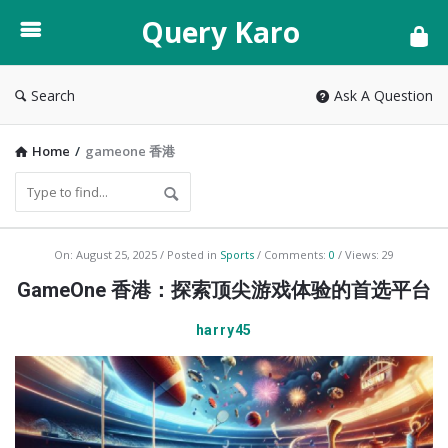
Query
Query Karo
Karo
Search
Ask A Question
Home
/
gameone 香港
Query
On:
August 25, 2025
Posted in
Sports
Comments:
0
Views: 29
Karo
GameOne 香港：探索顶尖游戏体验的首选平台
Latest
harry45
Articles