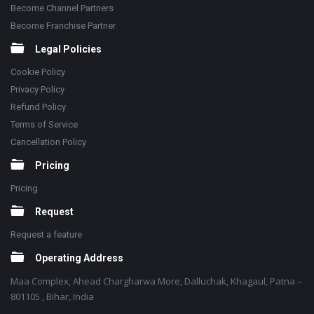
Become Channel Partners
Become Franchise Partner
Legal Policies
Cookie Policy
Privacy Policy
Refund Policy
Terms of Service
Cancellation Policy
Pricing
Pricing
Request
Request a feature
Operating Address
Maa Complex, Ahead Chargharwa More, Dalluchak, Khagaul, Patna –
801105 , Bihar, India