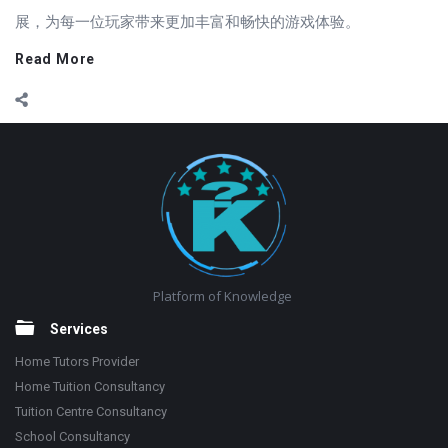
展，为每一位玩家带来更加丰富和畅快的游戏体验。
Read More
Footer
Platform of Knowledge
Services
Home Tutors Provider
Home Tuition Consultancy
Tuition Centre Consultancy
School Consultancy