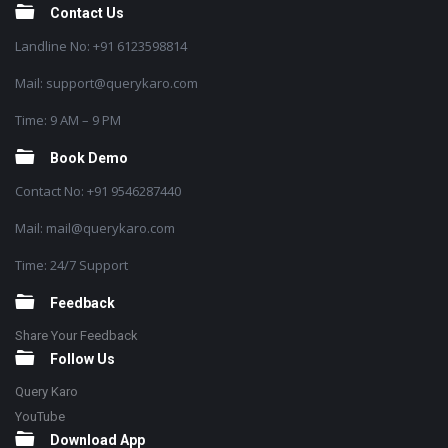
Contact Us
Landline No: +91 6123598814
Mail: support@querykaro.com
Time: 9 AM – 9 PM
Book Demo
Contact No: +91 9546287440
Mail: mail@querykaro.com
Time: 24/7 Support
Feedback
Share Your Feedback
Follow Us
Query Karo
YouTube
Download App