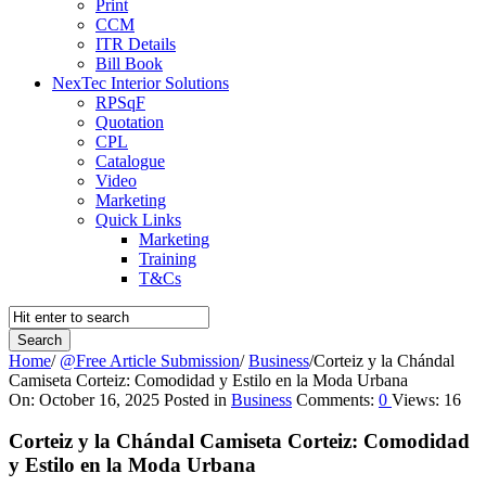
Print
CCM
ITR Details
Bill Book
NexTec Interior Solutions
RPSqF
Quotation
CPL
Catalogue
Video
Marketing
Quick Links
Marketing
Training
T&Cs
Home
/
@Free Article Submission
/
Business
/
Corteiz y la Chándal
Camiseta Corteiz: Comodidad y Estilo en la Moda Urbana
Query
On:
October 16, 2025
Posted in
Business
Comments:
0
Views: 16
Karo
Corteiz y la Chándal Camiseta Corteiz: Comodidad
Latest
y Estilo en la Moda Urbana