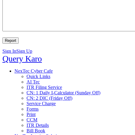
Sign In
Sign Up
Query
Query Karo
Karo
Query
NexTec Cyber Cafe
Quick Links
Karo
AI Tec
Navigation
ITR Filing Service
CN: 1 Daily I-Calculator (Sunday Off)
CN: 2 DIC (Friday Off)
Service Charge
Forms
Print
CCM
ITR Details
Bill Book