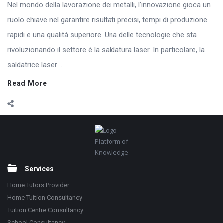
Nel mondo della lavorazione dei metalli, l’innovazione gioca un
ruolo chiave nel garantire risultati precisi, tempi di produzione
rapidi e una qualità superiore. Una delle tecnologie che sta
rivoluzionando il settore è la saldatura laser. In particolare, la
saldatrice laser ...
Read More
Footer
Platform of
Knowledge
Services
Home Tutors Provider
Home Tuition Consultancy
Tuition Centre Consultancy
School Consultancy