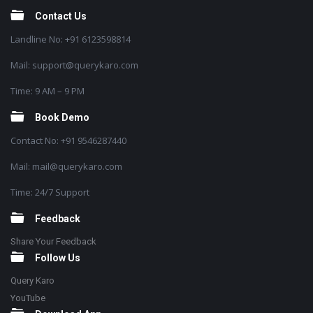
Contact Us
Landline No: +91 6123598814
Mail: support@querykaro.com
Time: 9 AM – 9 PM
Book Demo
Contact No: +91 9546287440
Mail: mail@querykaro.com
Time: 24/7 Support
Feedback
Share Your Feedback
Follow Us
Query Karo
YouTube