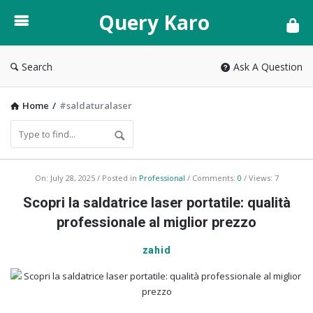
Query
Query Karo
Karo
Search
Ask A Question
Home
/
#saldaturalaser
Query
On:
July 28, 2025
Posted in
Professional
Comments:
0
Views: 7
Karo
Scopri la saldatrice laser portatile: qualità
Latest
professionale al miglior prezzo
Articles
zahid