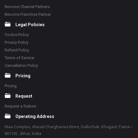
Become Channel Partners
Become Franchise Partner
Legal Policies
Cookie Policy
Privacy Policy
Refund Policy
Terms of Service
Cancellation Policy
Pricing
Pricing
Request
Request a feature
Operating Address
Maa Complex, Ahead Chargharwa More, Dalluchak, Khagaul, Patna –
801105 , Bihar, India